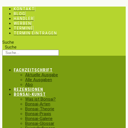
Zum
KONTAKT
Inhalt
BLOG
springen
HÄNDLER
WERBEN
TERMINE
TERMIN EINTRAGEN
Suche
Suche
FACHZEITSCHRIFT
Aktuelle Ausgabe
Alle Ausgaben
Abo
REZENSIONEN
BONSAI-KUNST
Was ist Bonsai?
Bonsai-Arten
Bonsai-Theorie
Bonsai-Praxis
Bonsai-Galerie
Bonsai-Glossar