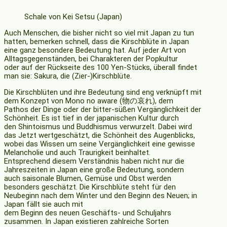
Schale von Kei Setsu (Japan)
Auch Menschen, die bisher nicht so viel mit Japan zu tun
hatten, bemerken schnell, dass die Kirschblüte in Japan
eine ganz besondere Bedeutung hat. Auf jeder Art von
Alltagsgegenständen, bei Charakteren der Popkultur
oder auf der Rückseite des 100 Yen-Stücks, überall findet
man sie: Sakura, die (Zier-)Kirschblüte.
Die Kirschblüten und ihre Bedeutung sind eng verknüpft mit
dem Konzept von Mono no aware (物の哀れ), dem
Pathos der Dinge oder der bitter-süßen Vergänglichkeit der
Schönheit. Es ist tief in der japanischen Kultur durch
den Shintoismus und Buddhismus verwurzelt. Dabei wird
das Jetzt wertgeschätzt, die Schönheit des Augenblicks,
wobei das Wissen um seine Vergänglichkeit eine gewisse
Melancholie und auch Traurigkeit beinhaltet.
Entsprechend diesem Verständnis haben nicht nur die
Jahreszeiten in Japan eine große Bedeutung, sondern
auch saisonale Blumen, Gemüse und Obst werden
besonders geschätzt. Die Kirschblüte steht für den
Neubeginn nach dem Winter und den Beginn des Neuen; in
Japan fällt sie auch mit
dem Beginn des neuen Geschäfts- und Schuljahrs
zusammen. In Japan existieren zahlreiche Sorten