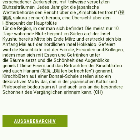
verschiedener Zierkirschen, mit teilweise versetzten
Blühzeiträumen. Jedes Jahr gibt die japanische
Wetterbehörde den Bericht über die „Kirschblütenfront“ (桜
前線 sakura zensen) heraus, eine Übersicht über den
Höhepunkt der Hauptblüte
für die Region, in der man sich befindet. Die meist nur 10
Tage währende Blüte beginnt im Süden auf der Insel
Kyushu bereits Mitte bis Ende März und erstreckt sich bis
Anfang Mai auf der nördlichen Insel Hokkaido. Gefeiert
wird die Kirschblüte mit der Familie, Freunden und Kollegen,
indem man sich mit Essen und Getränken unter
die Bäume setzt und die Schönheit des Augenblicks
genießt. Diese Feiern und das Betrachten der Kirschblüten
wird auch Hanami (花見 „Blüten betrachten“) genannt.
Kirschblüten auf einer Bonsai-Schale stellen also ein
dekoratives Motiv dar, das in der japanischen Kultur und
Philosophie bedeutsam ist und auch uns an die besondere
Schönheit des Vergänglichen erinnern kann. (CH)
AUSGABENARCHIV