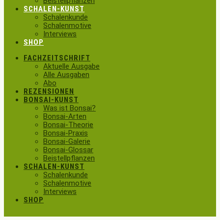
Beistellpflanzen
SCHALEN-KUNST
Schalenkunde
Schalenmotive
Interviews
SHOP
FACHZEITSCHRIFT
Aktuelle Ausgabe
Alle Ausgaben
Abo
REZENSIONEN
BONSAI-KUNST
Was ist Bonsai?
Bonsai-Arten
Bonsai-Theorie
Bonsai-Praxis
Bonsai-Galerie
Bonsai-Glossar
Beistellpflanzen
SCHALEN-KUNST
Schalenkunde
Schalenmotive
Interviews
SHOP