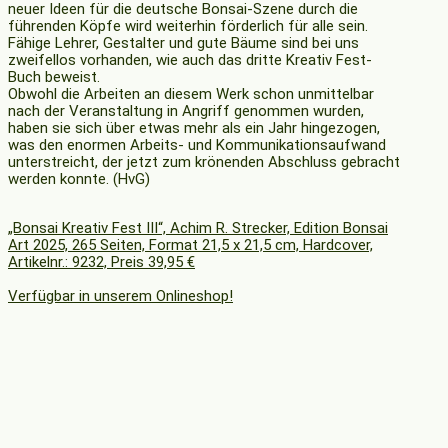
neuer Ideen für die deutsche Bonsai-Szene durch die
führenden Köpfe wird weiterhin förderlich für alle sein.
Fähige Lehrer, Gestalter und gute Bäume sind bei uns
zweifellos vorhanden, wie auch das dritte Kreativ Fest-
Buch beweist.
Obwohl die Arbeiten an diesem Werk schon unmittelbar
nach der Veranstaltung in Angriff genommen wurden,
haben sie sich über etwas mehr als ein Jahr hingezogen,
was den enormen Arbeits- und Kommunikationsaufwand
unterstreicht, der jetzt zum krönenden Abschluss gebracht
werden konnte. (HvG)
„Bonsai Kreativ Fest III“, Achim R. Strecker, Edition Bonsai
Art 2025, 265 Seiten, Format 21,5 x 21,5 cm, Hardcover,
Artikelnr.: 9232, Preis 39,95 €
Verfügbar in unserem Onlineshop!