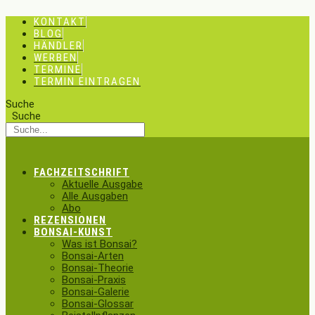
Zum
KONTAKT
Inhalt
BLOG
springen
HÄNDLER
WERBEN
TERMINE
TERMIN EINTRAGEN
Suche
Suche
FACHZEITSCHRIFT
Aktuelle Ausgabe
Alle Ausgaben
Abo
REZENSIONEN
BONSAI-KUNST
Was ist Bonsai?
Bonsai-Arten
Bonsai-Theorie
Bonsai-Praxis
Bonsai-Galerie
Bonsai-Glossar