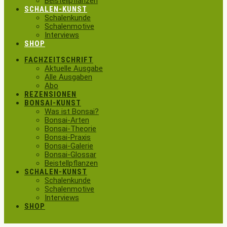
Beistellpflanzen
SCHALEN-KUNST
Schalenkunde
Schalenmotive
Interviews
SHOP
FACHZEITSCHRIFT
Aktuelle Ausgabe
Alle Ausgaben
Abo
REZENSIONEN
BONSAI-KUNST
Was ist Bonsai?
Bonsai-Arten
Bonsai-Theorie
Bonsai-Praxis
Bonsai-Galerie
Bonsai-Glossar
Beistellpflanzen
SCHALEN-KUNST
Schalenkunde
Schalenmotive
Interviews
SHOP