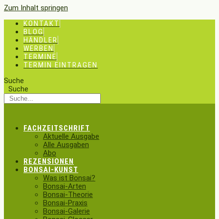
Zum Inhalt springen
KONTAKT
BLOG
HÄNDLER
WERBEN
TERMINE
TERMIN EINTRAGEN
Suche
Suche
FACHZEITSCHRIFT
Aktuelle Ausgabe
Alle Ausgaben
Abo
REZENSIONEN
BONSAI-KUNST
Was ist Bonsai?
Bonsai-Arten
Bonsai-Theorie
Bonsai-Praxis
Bonsai-Galerie