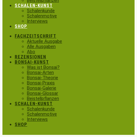
Beistellpflanzen
SCHALEN-KUNST
Schalenkunde
Schalenmotive
Interviews
SHOP
FACHZEITSCHRIFT
Aktuelle Ausgabe
Alle Ausgaben
Abo
REZENSIONEN
BONSAI-KUNST
Was ist Bonsai?
Bonsai-Arten
Bonsai-Theorie
Bonsai-Praxis
Bonsai-Galerie
Bonsai-Glossar
Beistellpflanzen
SCHALEN-KUNST
Schalenkunde
Schalenmotive
Interviews
SHOP