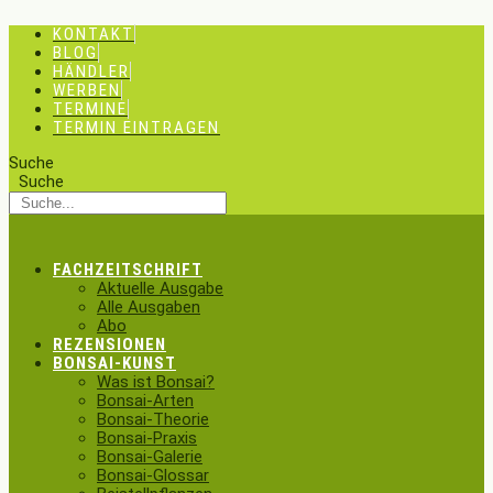
Zum
KONTAKT
Inhalt
BLOG
springen
HÄNDLER
WERBEN
TERMINE
TERMIN EINTRAGEN
Suche
Suche
FACHZEITSCHRIFT
Aktuelle Ausgabe
Alle Ausgaben
Abo
REZENSIONEN
BONSAI-KUNST
Was ist Bonsai?
Bonsai-Arten
Bonsai-Theorie
Bonsai-Praxis
Bonsai-Galerie
Bonsai-Glossar