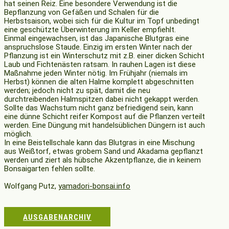
hat seinen Reiz. Eine besondere Verwendung ist die
Bepflanzung von Gefäßen und Schalen für die
Herbstsaison, wobei sich für die Kultur im Topf unbedingt
eine geschützte Überwinterung im Keller empfiehlt.
Einmal eingewachsen, ist das Japanische Blutgras eine
anspruchslose Staude. Einzig im ersten Winter nach der
Pflanzung ist ein Winterschutz mit z.B. einer dicken Schicht
Laub und Fichtenästen ratsam. In rauhen Lagen ist diese
Maßnahme jeden Winter nötig. Im Frühjahr (niemals im
Herbst) können die alten Halme komplett abgeschnitten
werden; jedoch nicht zu spät, damit die neu
durchtreibenden Halmspitzen dabei nicht gekappt werden.
Sollte das Wachstum nicht ganz befriedigend sein, kann
eine dünne Schicht reifer Kompost auf die Pflanzen verteilt
werden. Eine Düngung mit handelsüblichen Düngern ist auch
möglich.
In eine Beistellschale kann das Blutgras in eine Mischung
aus Weißtorf, etwas grobem Sand und Akadama gepflanzt
werden und ziert als hübsche Akzentpflanze, die in keinem
Bonsaigarten fehlen sollte.
Wolfgang Putz,
yamadori-bonsai.info
AUSGABENARCHIV