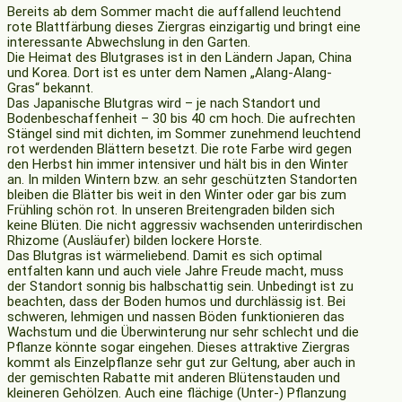
Bereits ab dem Sommer macht die auffallend leuchtend
rote Blattfärbung dieses Ziergras einzigartig und bringt eine
interessante Abwechslung in den Garten.
Die Heimat des Blutgrases ist in den Ländern Japan, China
und Korea. Dort ist es unter dem Namen „Alang-Alang-
Gras“ bekannt.
Das Japanische Blutgras wird – je nach Standort und
Bodenbeschaffenheit – 30 bis 40 cm hoch. Die aufrechten
Stängel sind mit dichten, im Sommer zunehmend leuchtend
rot werdenden Blättern besetzt. Die rote Farbe wird gegen
den Herbst hin immer intensiver und hält bis in den Winter
an. In milden Wintern bzw. an sehr geschützten Standorten
bleiben die Blätter bis weit in den Winter oder gar bis zum
Frühling schön rot. In unseren Breitengraden bilden sich
keine Blüten. Die nicht aggressiv wachsenden unterirdischen
Rhizome (Ausläufer) bilden lockere Horste.
Das Blutgras ist wärmeliebend. Damit es sich optimal
entfalten kann und auch viele Jahre Freude macht, muss
der Standort sonnig bis halbschattig sein. Unbedingt ist zu
beachten, dass der Boden humos und durchlässig ist. Bei
schweren, lehmigen und nassen Böden funktionieren das
Wachstum und die Überwinterung nur sehr schlecht und die
Pflanze könnte sogar eingehen. Dieses attraktive Ziergras
kommt als Einzelpflanze sehr gut zur Geltung, aber auch in
der gemischten Rabatte mit anderen Blütenstauden und
kleineren Gehölzen. Auch eine flächige (Unter-) Pflanzung