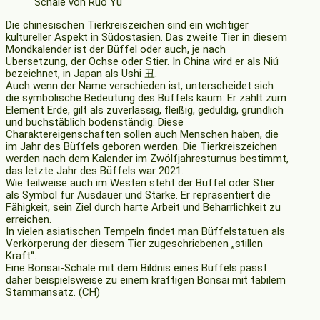
Schale von Ruo Yu
Die chinesischen Tierkreiszeichen sind ein wichtiger
kultureller Aspekt in Südostasien. Das zweite Tier in diesem
Mondkalender ist der Büffel oder auch, je nach
Übersetzung, der Ochse oder Stier. In China wird er als Niú
bezeichnet, in Japan als Ushi 丑.
Auch wenn der Name verschieden ist, unterscheidet sich
die symbolische Bedeutung des Büffels kaum: Er zählt zum
Element Erde, gilt als zuverlässig, fleißig, geduldig, gründlich
und buchstäblich bodenständig. Diese
Charaktereigenschaften sollen auch Menschen haben, die
im Jahr des Büffels geboren werden. Die Tierkreiszeichen
werden nach dem Kalender im Zwölfjahresturnus bestimmt,
das letzte Jahr des Büffels war 2021.
Wie teilweise auch im Westen steht der Büffel oder Stier
als Symbol für Ausdauer und Stärke. Er repräsentiert die
Fähigkeit, sein Ziel durch harte Arbeit und Beharrlichkeit zu
erreichen.
In vielen asiatischen Tempeln findet man Büffelstatuen als
Verkörperung der diesem Tier zugeschriebenen „stillen
Kraft“.
Eine Bonsai-Schale mit dem Bildnis eines Büffels passt
daher beispielsweise zu einem kräftigen Bonsai mit tabilem
Stammansatz. (CH)