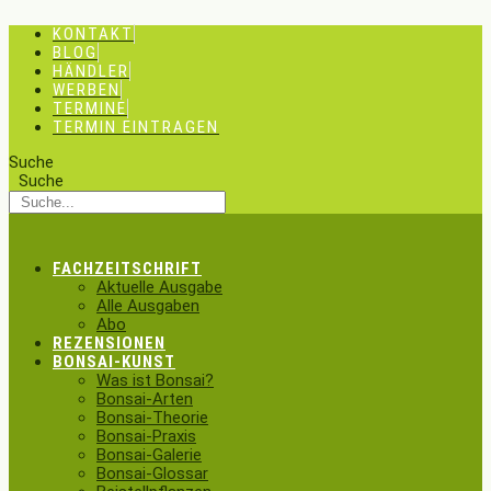
Zum
KONTAKT
Inhalt
BLOG
springen
HÄNDLER
WERBEN
TERMINE
TERMIN EINTRAGEN
Suche
Suche
FACHZEITSCHRIFT
Aktuelle Ausgabe
Alle Ausgaben
Abo
REZENSIONEN
BONSAI-KUNST
Was ist Bonsai?
Bonsai-Arten
Bonsai-Theorie
Bonsai-Praxis
Bonsai-Galerie
Bonsai-Glossar