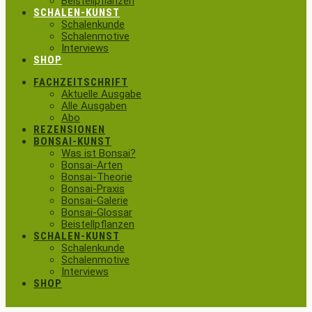
Beistellpflanzen
SCHALEN-KUNST
Schalenkunde
Schalenmotive
Interviews
SHOP
FACHZEITSCHRIFT
Aktuelle Ausgabe
Alle Ausgaben
Abo
REZENSIONEN
BONSAI-KUNST
Was ist Bonsai?
Bonsai-Arten
Bonsai-Theorie
Bonsai-Praxis
Bonsai-Galerie
Bonsai-Glossar
Beistellpflanzen
SCHALEN-KUNST
Schalenkunde
Schalenmotive
Interviews
SHOP