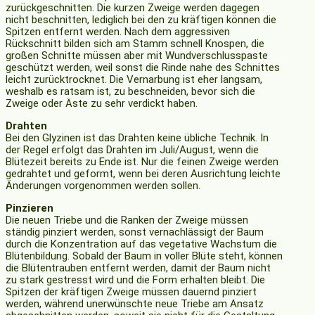
zurückgeschnitten. Die kurzen Zweige werden dagegen
nicht beschnitten, lediglich bei den zu kräftigen können die
Spitzen entfernt werden. Nach dem aggressiven
Rückschnitt bilden sich am Stamm schnell Knospen, die
großen Schnitte müssen aber mit Wundverschlusspaste
geschützt werden, weil sonst die Rinde nahe des Schnittes
leicht zurücktrocknet. Die Vernarbung ist eher langsam,
weshalb es ratsam ist, zu beschneiden, bevor sich die
Zweige oder Äste zu sehr verdickt haben.
Drahten
Bei den Glyzinen ist das Drahten keine übliche Technik. In
der Regel erfolgt das Drahten im Juli/August, wenn die
Blütezeit bereits zu Ende ist. Nur die feinen Zweige werden
gedrahtet und geformt, wenn bei deren Ausrichtung leichte
Änderungen vorgenommen werden sollen.
Pinzieren
Die neuen Triebe und die Ranken der Zweige müssen
ständig pinziert werden, sonst vernachlässigt der Baum
durch die Konzentration auf das vegetative Wachstum die
Blütenbildung. Sobald der Baum in voller Blüte steht, können
die Blütentrauben entfernt werden, damit der Baum nicht
zu stark gestresst wird und die Form erhalten bleibt. Die
Spitzen der kräftigen Zweige müssen dauernd pinziert
werden, während unerwünschte neue Triebe am Ansatz