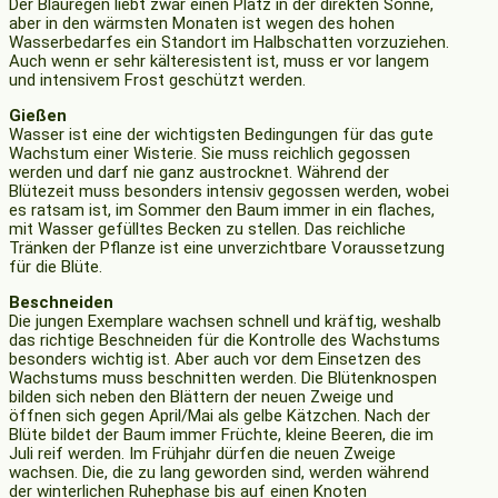
Der Blauregen liebt zwar einen Platz in der direkten Sonne,
aber in den wärmsten Monaten ist wegen des hohen
Wasserbedarfes ein Standort im Halbschatten vorzuziehen.
Auch wenn er sehr kälteresistent ist, muss er vor langem
und intensivem Frost geschützt werden.
Gießen
Wasser ist eine der wichtigsten Bedingungen für das gute
Wachstum einer Wisterie. Sie muss reichlich gegossen
werden und darf nie ganz austrocknet. Während der
Blütezeit muss besonders intensiv gegossen werden, wobei
es ratsam ist, im Sommer den Baum immer in ein flaches,
mit Wasser gefülltes Becken zu stellen. Das reichliche
Tränken der Pflanze ist eine unverzichtbare Voraussetzung
für die Blüte.
Beschneiden
Die jungen Exemplare wachsen schnell und kräftig, weshalb
das richtige Beschneiden für die Kontrolle des Wachstums
besonders wichtig ist. Aber auch vor dem Einsetzen des
Wachstums muss beschnitten werden. Die Blütenknospen
bilden sich neben den Blättern der neuen Zweige und
öffnen sich gegen April/Mai als gelbe Kätzchen. Nach der
Blüte bildet der Baum immer Früchte, kleine Beeren, die im
Juli reif werden. Im Frühjahr dürfen die neuen Zweige
wachsen. Die, die zu lang geworden sind, werden während
der winterlichen Ruhephase bis auf einen Knoten