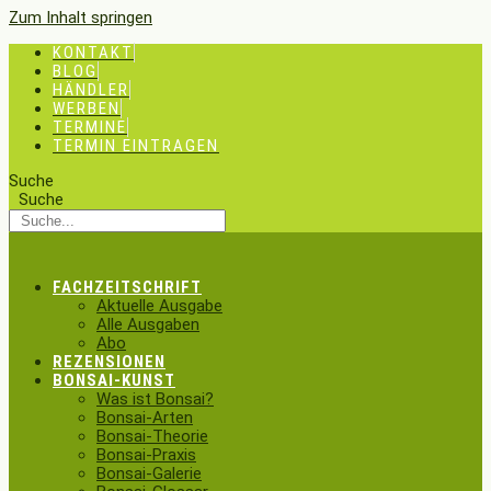
Zum Inhalt springen
KONTAKT
BLOG
HÄNDLER
WERBEN
TERMINE
TERMIN EINTRAGEN
Suche
Suche
FACHZEITSCHRIFT
Aktuelle Ausgabe
Alle Ausgaben
Abo
REZENSIONEN
BONSAI-KUNST
Was ist Bonsai?
Bonsai-Arten
Bonsai-Theorie
Bonsai-Praxis
Bonsai-Galerie