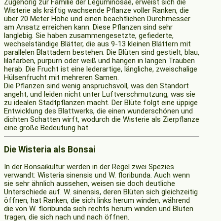
Zugehörig zur Familie der Leguminosae, erweist sich die
Wisterie als kräftig wachsende Pflanze voller Ranken, die
über 20 Meter Höhe und einen beachtlichen Durchmesser
am Ansatz erreichen kann. Diese Pflanzen sind sehr
langlebig. Sie haben zusammengesetzte, gefiederte,
wechselständige Blätter, die aus 9-13 kleinen Blättern mit
parallelen Blattadern bestehen. Die Blüten sind gestielt, blau,
lilafarben, purpurn oder weiß und hängen in langen Trauben
herab. Die Frucht ist eine lederartige, längliche, zweischalige
Hülsenfrucht mit mehreren Samen.
Die Pflanzen sind wenig anspruchsvoll, was den Standort
angeht, und leiden nicht unter Luftverschmutzung, was sie
zu idealen Stadtpflanzen macht. Der Blüte folgt eine üppige
Entwicklung des Blattwerks, die einen wunderschönen und
dichten Schatten wirft, wodurch die Wisterie als Zierpflanze
eine große Bedeutung hat.
Die Wisteria als Bonsai
In der Bonsaikultur werden in der Regel zwei Spezies
verwandt: Wisteria sinensis und W. floribunda. Auch wenn
sie sehr ähnlich aussehen, weisen sie doch deutliche
Unterschiede auf. W. sinensis, deren Blüten sich gleichzeitig
öffnen, hat Ranken, die sich links herum winden, während
die von W. floribunda sich rechts herum winden und Blüten
tragen, die sich nach und nach öffnen.