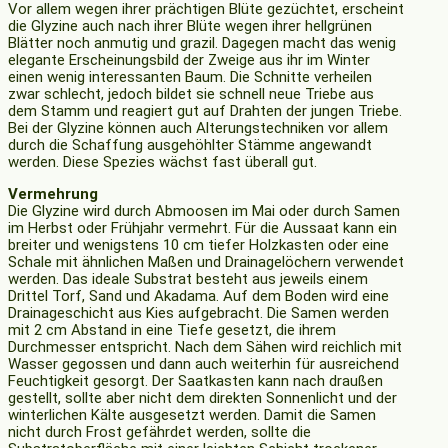
Vor allem wegen ihrer prächtigen Blüte gezüchtet, erscheint
die Glyzine auch nach ihrer Blüte wegen ihrer hellgrünen
Blätter noch anmutig und grazil. Dagegen macht das wenig
elegante Erscheinungsbild der Zweige aus ihr im Winter
einen wenig interessanten Baum. Die Schnitte verheilen
zwar schlecht, jedoch bildet sie schnell neue Triebe aus
dem Stamm und reagiert gut auf Drahten der jungen Triebe.
Bei der Glyzine können auch Alterungstechniken vor allem
durch die Schaffung ausgehöhlter Stämme angewandt
werden. Diese Spezies wächst fast überall gut.
Vermehrung
Die Glyzine wird durch Abmoosen im Mai oder durch Samen
im Herbst oder Frühjahr vermehrt. Für die Aussaat kann ein
breiter und wenigstens 10 cm tiefer Holzkasten oder eine
Schale mit ähnlichen Maßen und Drainagelöchern verwendet
werden. Das ideale Sub­strat besteht aus jeweils einem
Drittel Torf, Sand und Akadama. Auf dem Boden wird eine
Drainageschicht aus Kies aufgebracht. Die Samen werden
mit 2 cm Abstand in eine Tiefe gesetzt, die ihrem
Durchmesser entspricht. Nach dem Sähen wird reichlich mit
Wasser gegossen und dann auch weiterhin für ausreichend
Feuchtigkeit gesorgt. Der Saatkasten kann nach draußen
gestellt, sollte aber nicht dem direkten Sonnenlicht und der
winterlichen Kälte ausgesetzt werden. Damit die Samen
nicht durch Frost gefährdet werden, sollte die