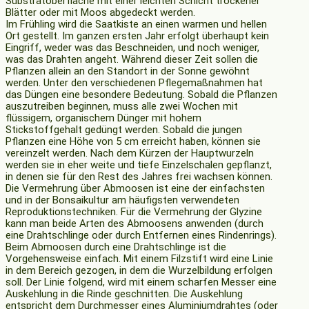
Substratoberfläche mit einer leichten Schicht trockener
Blätter oder mit Moos abgedeckt werden.
Im Frühling wird die Saatkiste an einen warmen und hellen
Ort gestellt. Im ganzen ersten Jahr erfolgt überhaupt kein
Eingriff, weder was das Beschneiden, und noch weniger,
was das Drahten angeht. Während dieser Zeit sollen die
Pflanzen allein an den Standort in der Sonne gewöhnt
werden. Unter den verschiedenen Pflegemaßnahmen hat
das Düngen eine besondere Bedeutung. Sobald die Pflanzen
auszutreiben beginnen, muss alle zwei Wochen mit
flüssigem, organischem Dünger mit hohem
Stickstoffgehalt gedüngt werden. Sobald die jungen
Pflanzen eine Höhe von 5 cm erreicht haben, können sie
vereinzelt werden. Nach dem Kürzen der Hauptwurzeln
werden sie in eher weite und tiefe Einzelschalen gepflanzt,
in denen sie für den Rest des Jahres frei wachsen können.
Die Vermehrung über Abmoosen ist eine der einfachsten
und in der Bonsaikultur am häufigsten verwendeten
Reproduktionstechniken. Für die Vermehrung der Glyzine
kann man beide Arten des Abmoosens anwenden (durch
eine Drahtschlinge oder durch Entfernen eines Rindenrings).
Beim Abmoosen durch eine Drahtschlinge ist die
Vorgehensweise einfach. Mit einem Filzstift wird eine Linie
in dem Bereich gezogen, in dem die Wurzelbildung erfolgen
soll. Der Linie folgend, wird mit einem scharfen Messer eine
Auskehlung in die Rinde geschnitten. Die Auskehlung
entspricht dem Durchmesser eines Aluminiumdrahtes (oder