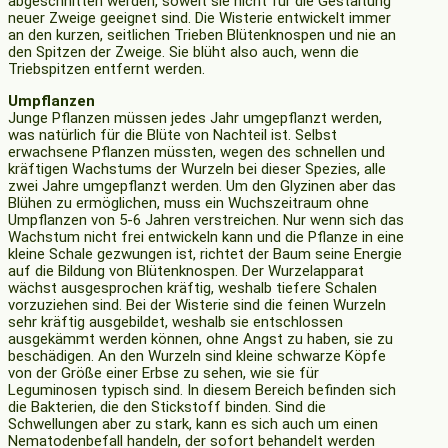
abgeschnitten werden, soweit sie nicht für die Gestaltung
neuer Zweige geeignet sind. Die Wisterie entwickelt immer
an den kurzen, seitlichen Trieben Blütenknospen und nie an
den Spitzen der Zweige. Sie blüht also auch, wenn die
Triebspitzen entfernt werden.
Umpflanzen
Junge Pflanzen müssen jedes Jahr umgepflanzt werden,
was natürlich für die Blüte von Nachteil ist. Selbst
erwachsene Pflanzen müssten, wegen des schnellen und
kräftigen Wachstums der Wurzeln bei dieser Spezies, alle
zwei Jahre umgepflanzt werden. Um den Glyzinen aber das
Blühen zu ermöglichen, muss ein Wuchszeitraum ohne
Umpflanzen von 5-6 Jahren verstreichen. Nur wenn sich das
Wachstum nicht frei entwickeln kann und die Pflanze in eine
kleine Schale gezwungen ist, richtet der Baum seine Energie
auf die Bildung von Blütenknospen. Der Wurzelapparat
wächst ausgesprochen kräftig, weshalb tiefere Schalen
vorzuziehen sind. Bei der Wisterie sind die feinen Wurzeln
sehr kräftig ausgebildet, weshalb sie entschlossen
ausgekämmt werden können, ohne Angst zu haben, sie zu
beschädigen. An den Wurzeln sind kleine schwarze Köpfe
von der Größe einer Erbse zu sehen, wie sie für
Leguminosen typisch sind. In diesem Bereich befinden sich
die Bakterien, die den Stickstoff binden. Sind die
Schwellungen aber zu stark, kann es sich auch um einen
Nematodenbefall handeln, der sofort behandelt werden