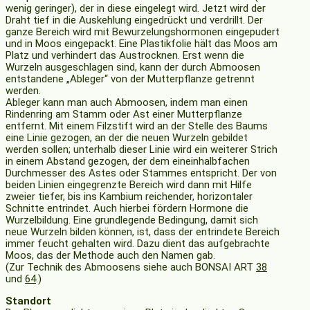
wenig geringer), der in diese eingelegt wird. Jetzt wird der
Draht tief in die Auskehlung eingedrückt und verdrillt. Der
ganze Bereich wird mit Bewurzelungshormonen eingepudert
und in Moos eingepackt. Eine Plastikfolie hält das Moos am
Platz und verhindert das Austrocknen. Erst wenn die
Wurzeln ausgeschlagen sind, kann der durch Abmoosen
entstandene „Ableger“ von der Mutterpflanze getrennt
werden.
Ableger kann man auch Abmoosen, indem man einen
Rindenring am Stamm oder Ast einer Mutterpflanze
entfernt. Mit einem Filzstift wird an der Stelle des Baums
eine Linie gezogen, an der die neuen Wurzeln gebildet
werden sollen; unterhalb dieser Linie wird ein weiterer Strich
in einem Abstand gezogen, der dem eineinhalbfachen
Durchmesser des Astes oder Stammes entspricht. Der von
beiden Linien eingegrenzte Bereich wird dann mit Hilfe
zweier tiefer, bis ins Kambium reichender, horizontaler
Schnitte entrindet. Auch hierbei fördern Hormone die
Wurzelbildung. Eine grundlegende Bedingung, damit sich
neue Wurzeln bilden können, ist, dass der entrindete Bereich
immer feucht gehalten wird. Dazu dient das aufgebrachte
Moos, das der Methode auch den Namen gab.
(Zur Technik des Abmoosens siehe auch BONSAI ART
38
und
64
.)
Standort